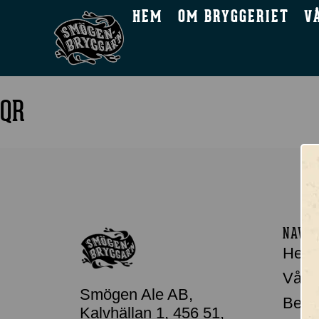
HEM
OM BRYGGERIET
V
QR
NAVIG
Hem
Våra 
Smögen Ale AB,
Besö
Kalvhällan 1, 456 51,