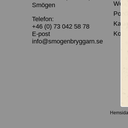
Webb
Smögen
Porta
Telefon:
Kass
+46 (0) 73 042 58 78
Kont
E-post
info@smogenbryggarn.se
Hemsida