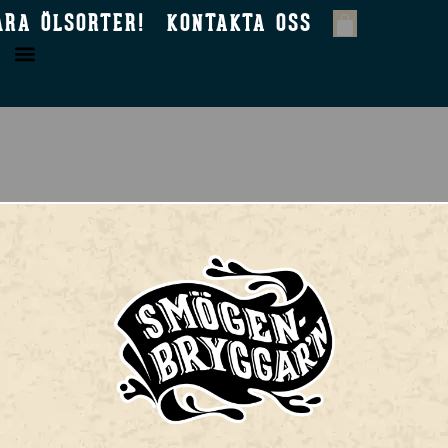
ÅRA ÖLSORTER!
KONTAKTA OSS
ERA DIG
SORTIMENT
Smögen 45
ölsorter!
Sydväst
k oss / Taproom
Ljungman