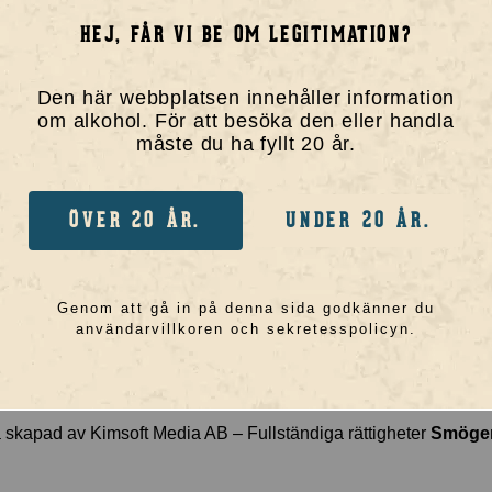
utik
Harry
HEJ, FÅR VI BE OM LEGITIMATION?
l
Halvstorm
a
Svarta Malin
Den här webbplatsen innehåller information
om alkohol. För att besöka den eller handla
akta oss
Julle
måste du ha fyllt 20 år.
Lill-sniIPA
snIPA
ÖVER 20 ÅR.
UNDER 20 ÅR.
“Extra Hopped”
Smögen 45
Genom att gå in på denna sida godkänner du
användarvillkoren och sekretesspolicyn.
 skapad av
Kimsoft Media AB
– Fullständiga rättigheter
Smögen