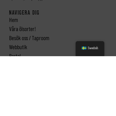
NAVIGERA DIG
Hem
Våra ölsorter!
Besök oss / Taproom
Webbutik
Swedish
Portal
Kassa
Kontakta oss
SORTIMENT
Smögen 45
Sydväst
Ljungman