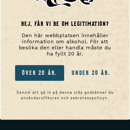
(PORTALEN) LOGGA IN
HEJ, FÅR VI BE OM LEGITIMATION?
ANVÄNDARNAMN ELLER E-POSTADRESS
Den här webbplatsen innehåller
information om alkohol. För att
besöka den eller handla måste du
LÖSENORD
ha fyllt 20 år.
KOM IHÅG MIG
ÖVER 20 ÅR.
UNDER 20 ÅR.
LOGGA IN
Genom att gå in på denna sida godkänner du
Glömt ditt lösenord?
användarvillkoren och sekretesspolicyn.