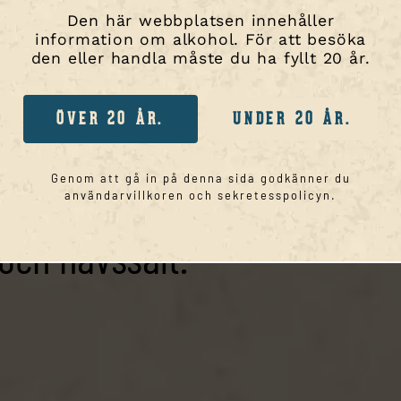
Den här webbplatsen innehåller
ryggeriet är ett
information om alkohol. För att besöka
den eller handla måste du ha fyllt 20 år.
r för ett levande
ÖVER 20 ÅR.
UNDER 20 ÅR.
bar marin miljö. I
Genom att gå in på denna sida godkänner du
ukter från havet,
användarvillkoren och sekretesspolicyn.
och havssalt.