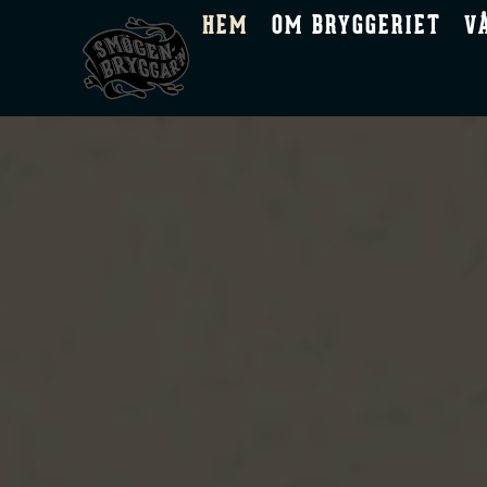
HEM
OM BRYGGERIET
V