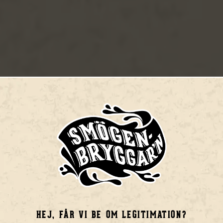
YGGARN
ryggeri på Smögen
HEJ, FÅR VI BE OM LEGITIMATION?