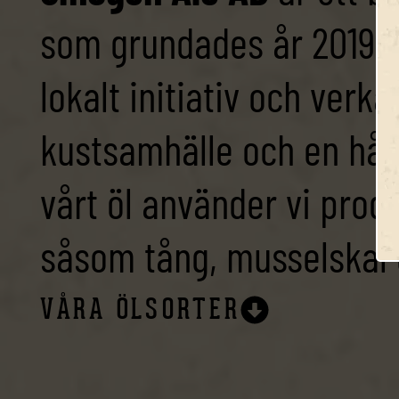
som grundades år 2019. B
lokalt initiativ och verka
kustsamhälle och en håll
vårt öl använder vi prod
såsom tång, musselskal 
VÅRA ÖLSORTER