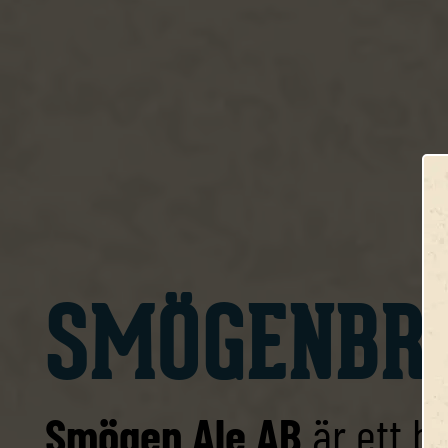
SMÖGENBR
Smögen Ale AB
är ett b