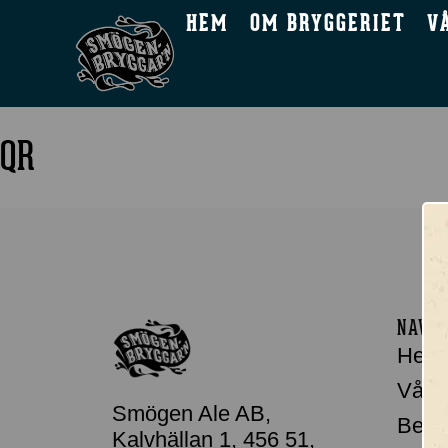
HEM
OM BRYGGERIET
V
QR
NAVIG
Hem
Våra 
Smögen Ale AB,
Besö
Kalvhällan 1, 456 51,