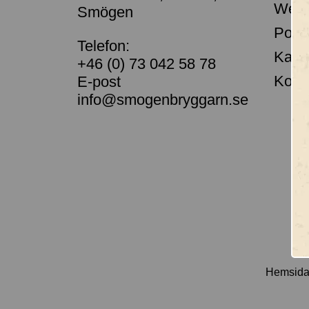
Webb
Smögen
Porta
Telefon:
Kass
+46 (0) 73 042 58 78
Kont
E-post
info@smogenbryggarn.se
Hemsida