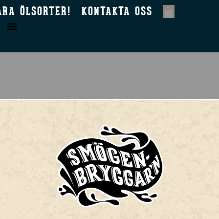
ÅRA ÖLSORTER!
KONTAKTA OSS
ERA DIG
SORTIMENT
Smögen 45
ölsorter!
Sydväst
k oss / Taproom
Ljungman