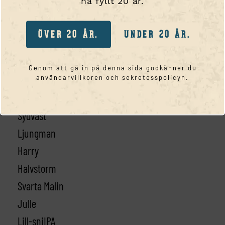
ha fyllt 20 år.
Webbutik
Portal
ÖVER 20 ÅR.
UNDER 20 ÅR.
Kassa
Kontakta oss
Genom att gå in på denna sida godkänner du
användarvillkoren och sekretesspolicyn.
SORTIMENT
Smögen 45
Sydväst
Ljungman
Harry
Halvstorm
Svarta Malin
Julle
Lill-sniIPA