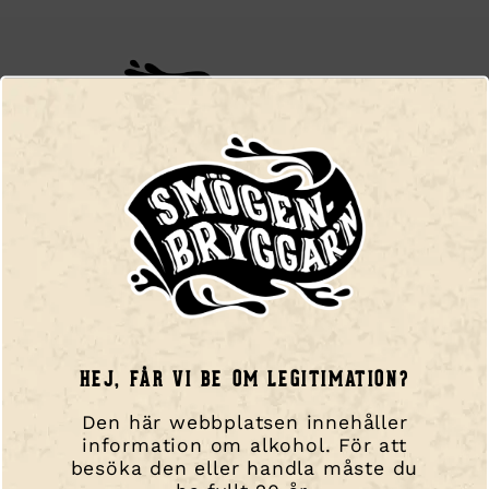
Smögen Ale AB,
Kalvhällan 1, 456 51, Smögen
Telefon:
+46 (0) 73 042 58 78
E-post
info@smogenbryggarn.se
NAVIGERA DIG
HEJ, FÅR VI BE OM LEGITIMATION?
Hem
Den här webbplatsen innehåller
Våra ölsorter!
information om alkohol. För att
Besök oss / Taproom
besöka den eller handla måste du