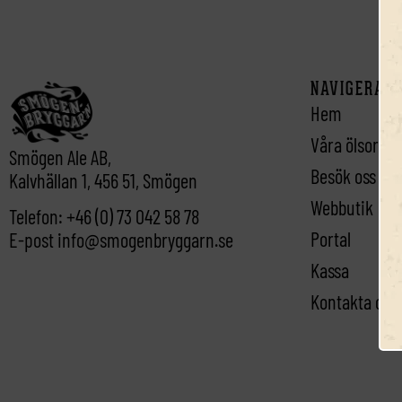
NAVIGERA D
Hem
Våra ölsorter
Smögen Ale AB,
Besök oss / 
Kalvhällan 1, 456 51, Smögen
Webbutik
Telefon:
+46 (0) 73 042 58 78
Portal
E-post
info@smogenbryggarn.se
Kassa
Kontakta oss