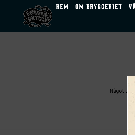
HEM
OM BRYGGERIET
V
Något stor