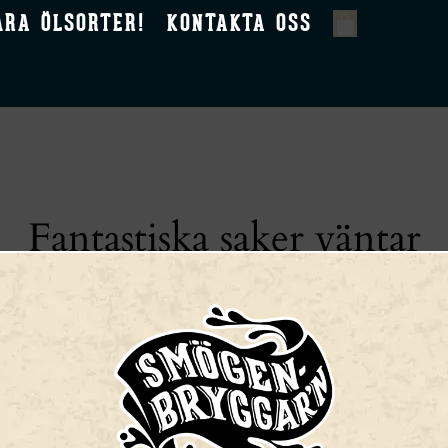
ÅRA ÖLSORTER!
KONTAKTA OSS
Fantastiska saker väntar
t är på gång! Vår butik är under arbete och kommer att lans