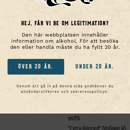
HEJ, FÅR VI BE OM LEGITIMATION?
IG
SORTIMENT
Den här webbplatsen innehåller
Smögen 45
information om alkohol. För att besöka
!
Sydväst
den eller handla måste du ha fyllt 20 år.
Taproom
Ljungman
ÖVER 20 ÅR.
UNDER 20 ÅR.
Harry
Halvstorm
Genom att gå in på denna sida godkänner du
Svarta Malin
användarvillkoren och sekretesspolicyn.
Julle
Lill-sniIPA
snIPA
“Extra Hopped” Smögen 45