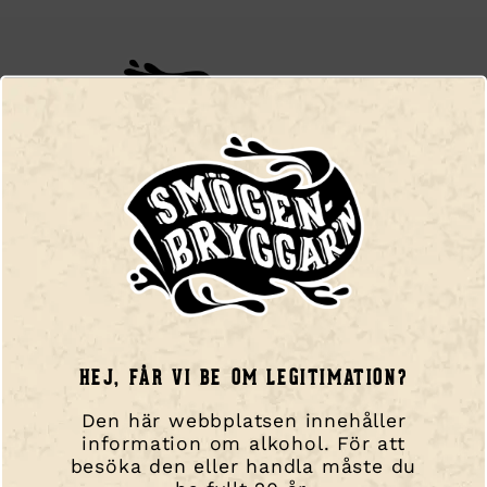
Smögen Ale AB,
Kalvhällan 1, 456 51, Smögen
Telefon:
+46 (0) 73 042 58 78
E-post
info@smogenbryggarn.se
NAVIGERA DIG
HEJ, FÅR VI BE OM LEGITIMATION?
Hem
Den här webbplatsen innehåller
Våra ölsorter!
information om alkohol. För att
Besök oss / Taproom
besöka den eller handla måste du