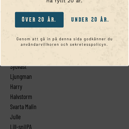
ha fyllt 20 år.
Webbutik
Portal
ÖVER 20 ÅR.
UNDER 20 ÅR.
Kassa
Kontakta oss
Genom att gå in på denna sida godkänner du
användarvillkoren och sekretesspolicyn.
SORTIMENT
Smögen 45
Sydväst
Ljungman
Harry
Halvstorm
Svarta Malin
Julle
Lill-sniIPA