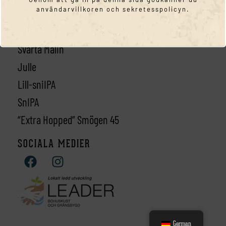
användarvillkoren och sekretesspolicyn.
Harry
Halvstorm
Svarta Malin
Julle
Lill-sniIPA
SnIPA
“Extra Hopped” Smögen 45
SOCIALA MEDIER
German