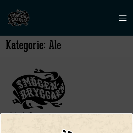
Kategorie:
Ale
Smögen Ale AB,
Kalvhällan 1, 456 51, Smögen
Telefon:
+46 (0) 73 042 58 78