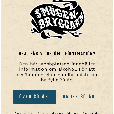
E-post
info@smogenbryggarn.se
NAVIGERA DIG
Hem
Våra ölsorter!
Besök oss / Taproom
Webbutik
HEJ, FÅR VI BE OM LEGITIMATION?
Portal
Den här webbplatsen innehåller
Kassa
information om alkohol. För att
besöka den eller handla måste du
Kontakta oss
ha fyllt 20 år.
SORTIMENT
Smögen 45
ÖVER 20 ÅR.
UNDER 20 ÅR.
Sydväst
Ljungman
Genom att gå in på denna sida godkänner du